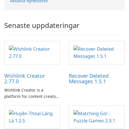
Aktuella Nyhetsbrev
Senaste uppdateringar
Wishlink Creator
Recover Deleted
2.77.0
Messages 1.5.1
Wishlink Creator is a
platform for content creators
designed to monetize their
work through built-in brand
partnerships and integrated
tools for content distribution
and audience engagement.