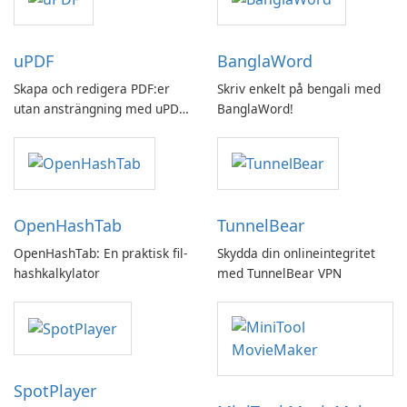
uPDF
BanglaWord
Skapa och redigera PDF:er
Skriv enkelt på bengali med
utan ansträngning med uPDF
BanglaWord!
by UPDF
OpenHashTab
TunnelBear
OpenHashTab: En praktisk fil-
Skydda din onlineintegritet
hashkalkylator
med TunnelBear VPN
SpotPlayer