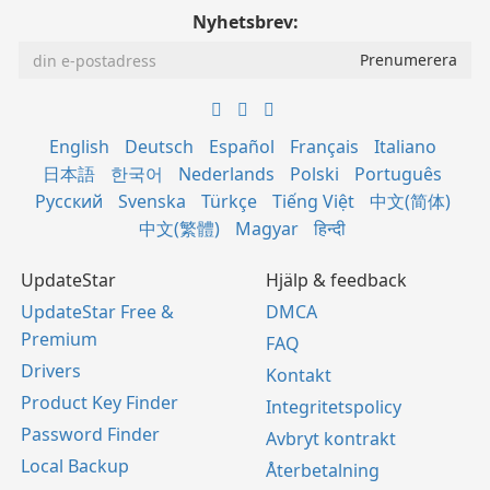
Nyhetsbrev:
English
Deutsch
Español
Français
Italiano
日本語
한국어
Nederlands
Polski
Português
Русский
Svenska
Türkçe
Tiếng Việt
中文(简体)
中文(繁體)
Magyar
हिन्दी
UpdateStar
Hjälp & feedback
UpdateStar Free &
DMCA
Premium
FAQ
Drivers
Kontakt
Product Key Finder
Integritetspolicy
Password Finder
Avbryt kontrakt
Local Backup
Återbetalning