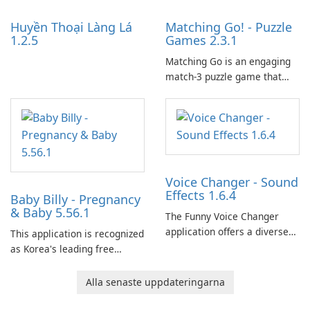
Huyền Thoại Làng Lá
Matching Go! - Puzzle
1.2.5
Games 2.3.1
Matching Go is an engaging
match-3 puzzle game that
invites players to join Chloe
and her charming corgi,
Ollie, on an adventurous
journey across diverse
landscapes.
Voice Changer - Sound
Effects 1.6.4
Baby Billy - Pregnancy
& Baby 5.56.1
The Funny Voice Changer
application offers a diverse
This application is recognized
selection of over 50 sound
as Korea's leading free
and voice effects, providing
platform for pregnancy and
users with robust
baby tracking, offering
Alla senaste uppdateringarna
customization options for
essential healthcare tips and
voice modification.
doctor-approved articles.