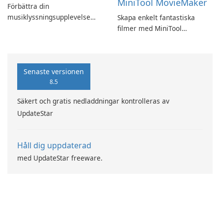
MiniTool MovieMaker
Förbättra din
musiklyssningsupplevelse
Skapa enkelt fantastiska
med SpotPlayer
filmer med MiniTool
MovieMaker.
Senaste versionen
8.5
Säkert och gratis nedladdningar kontrolleras av
UpdateStar
Håll dig uppdaterad
med UpdateStar freeware.