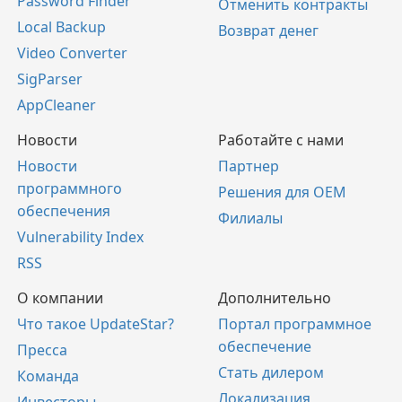
Password Finder
Отменить контракты
Local Backup
Возврат денег
Video Converter
SigParser
AppCleaner
Новости
Работайте с нами
Новости
Партнер
программного
Решения для OEM
обеспечения
Филиалы
Vulnerability Index
RSS
О компании
Дополнительно
Что такое UpdateStar?
Портал программное
обеспечение
Пресса
Стать дилером
Команда
Локализация
Инвесторы