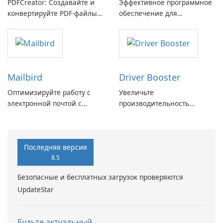
PDFCreator: Создавайте и
Эффективное программное
конвертируйте PDF-файлы с
обеспечение для
легкостью!
виртуальных дисков
Mailbird
Driver Booster
Оптимизируйте работу с
Увеличьте
электронной почтой с
производительность
помощью Mailbird от
вашего ПК с помощью
Maryssael.
Driver Booster от IObit
Последняя версия
8.5
Безопасные и бесплатных загрузок проверяются
UpdateStar
Будьте актуальный