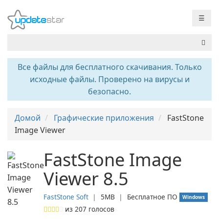
☰
Все файлы для бесплатного скачивания. Только
исходные файлы. Проверено на вирусы и
безопасно.
Домой
Графические приложения
FastStone
Image Viewer
FastStone Image
Viewer 8.5
FastStone Soft
❘
5MB
❘
Бесплатное ПО
Windows
из
207
голосов