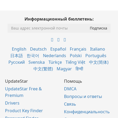
Информационный бюллетень:
English
Deutsch
Español
Français
Italiano
日本語
한국어
Nederlands
Polski
Português
Русский
Svenska
Türkçe
Tiếng Việt
中文(简体)
中文(繁體)
Magyar
हिन्दी
UpdateStar
Помощь
UpdateStar Free &
DMCA
Premium
Вопросы и ответы
Drivers
Связь
Product Key Finder
Конфиденциальность