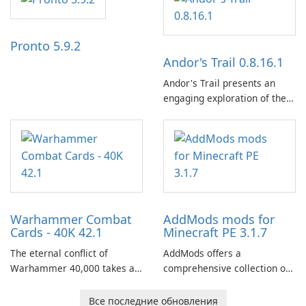
and a liberal outlook that
embraces diverse opinion.
Pronto 5.9.2
Andor's Trail 0.8.16.1
Andor's Trail presents an
engaging exploration of the
fantasy world of Dhayavar,
centered around the pursuit
of your brother, Andor,
through a quest-driven
narrative inspired by classic
role-playing games.
Warhammer Combat
AddMods mods for
Cards - 40K 42.1
Minecraft PE 3.1.7
The eternal conflict of
AddMods offers a
Warhammer 40,000 takes a
comprehensive collection of
new turn in Warhammer
add-ons for Minecraft PE,
Combat Cards - 40K, a card
allowing you to enhance your
Все последние обновления