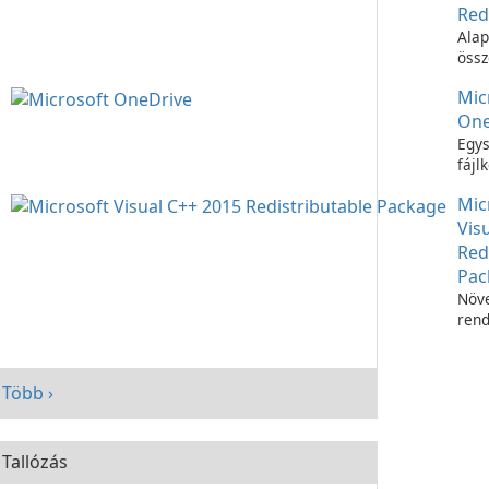
Red
Alap
össz
C++
Mic
futt
One
Egys
fájl
Micr
Mic
OneD
Vis
Red
Pac
Növe
rend
telj
Micr
C++
Több ›
Redi
Pac
segí
Tallózás