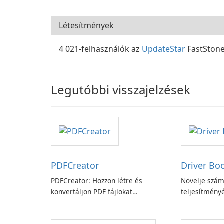
Létesítmények
4 021-felhasználók az
UpdateStar
FastStone
Legutóbbi visszajelzések
PDFCreator
Driver Bo
PDFCreator: Hozzon létre és
Növelje szám
konvertáljon PDF fájlokat
teljesítményé
könnyedén!
Booster funk