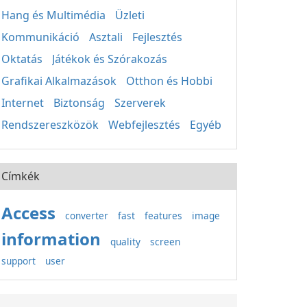
Hang és Multimédia
Üzleti
Kommunikáció
Asztali
Fejlesztés
Oktatás
Játékok és Szórakozás
Grafikai Alkalmazások
Otthon és Hobbi
Internet
Biztonság
Szerverek
Rendszereszközök
Webfejlesztés
Egyéb
Címkék
Access
converter
fast
features
image
information
quality
screen
support
user