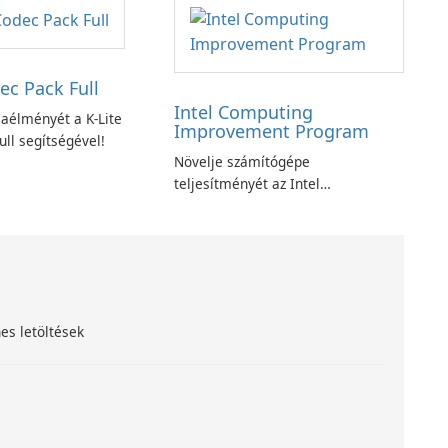
ec Pack Full
Intel Computing
aélményét a K-Lite
Improvement Program
ll segítségével!
Növelje számítógépe
teljesítményét az Intel
számítástechnika-fejlesztési
programjával
es letöltések