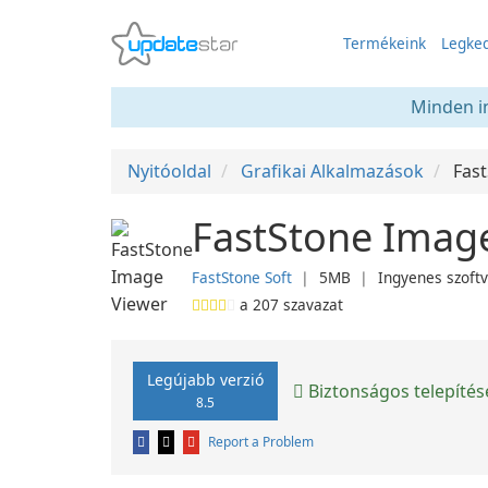
Termékeink
Legked
Minden in
Nyitóoldal
Grafikai Alkalmazások
Fas
FastStone Image
FastStone Soft
❘
5MB
❘
Ingyenes szoft
a
207
szavazat
Legújabb verzió
Biztonságos telepítés
8.5
Report a Problem