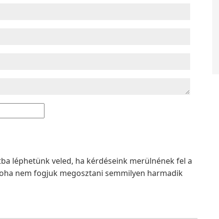
atba léphetünk veled, ha kérdéseink merülnének fel a
t soha nem fogjuk megosztani semmilyen harmadik