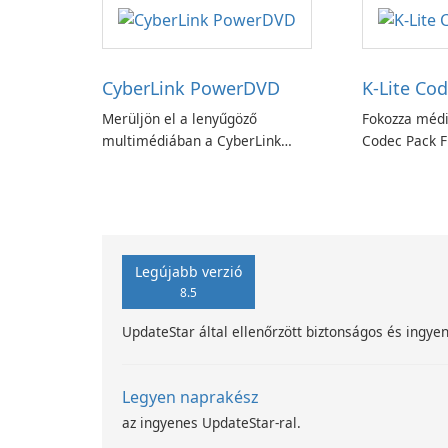
CyberLink PowerDVD
K-Lite Cod
Merüljön el a lenyűgöző
Fokozza médi
multimédiában a CyberLink
Codec Pack Fu
PowerDVD-vel
Legújabb verzió
8.5
UpdateStar által ellenőrzött biztonságos és ingyen
Legyen naprakész
az ingyenes UpdateStar-ral.