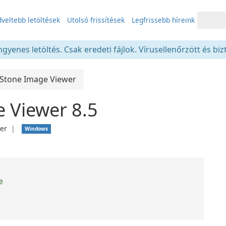
veltebb letöltések
Utolsó frissítések
Legfrissebb híreink
gyenes letöltés. Csak eredeti fájlok. Vírusellenőrzött és bi
tStone Image Viewer
 Viewer 8.5
ver
❘
Windows
e