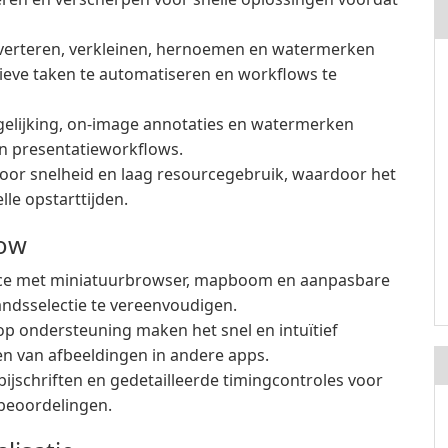
verteren, verkleinen, hernoemen en watermerken
tieve taken te automatiseren en workflows te
gelijking, on-image annotaties en watermerken
n presentatieworkflows.
oor snelheid en laag resourcegebruik, waardoor het
le opstarttijden.
low
face met miniatuurbrowser, mapboom en aanpasbare
andsselectie te vereenvoudigen.
p ondersteuning maken het snel en intuïtief
n van afbeeldingen in andere apps.
ijschriften en gedetailleerde timingcontroles voor
obeoordelingen.