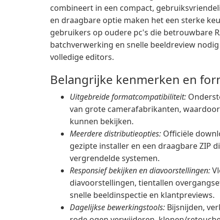
combineert in een compact, gebruiksvriendel
en draagbare optie maken het een sterke keu
gebruikers op oudere pc's die betrouwbare 
batchverwerking en snelle beeldreview nodig
volledige editors.
Belangrijke kenmerken en fo
Uitgebreide formatcompatibiliteit:
Onderste
van grote camerafabrikanten, waardoor
kunnen bekijken.
Meerdere distributieopties:
Officiële downl
gezipte installer en een draagbare ZIP d
vergrendelde systemen.
Responsief bekijken en diavoorstellingen:
Vl
diavoorstellingen, tientallen overgangs
snelle beeldinspectie en klantpreviews.
Dagelijkse bewerkingstools:
Bijsnijden, ve
rode ogen verwijderen, klonen/retouche