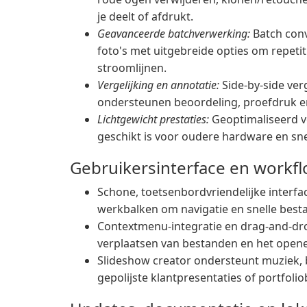
je deelt of afdrukt.
Geavanceerde batchverwerking:
Batch con
foto's met uitgebreide opties om repeti
stroomlijnen.
Vergelijking en annotatie:
Side-by-side ver
ondersteunen beoordeling, proefdruk e
Lichtgewicht prestaties:
Geoptimaliseerd v
geschikt is voor oudere hardware en snel
Gebruikersinterface en workf
Schone, toetsenbordvriendelijke inter
werkbalken om navigatie en snelle best
Contextmenu-integratie en drag-and-dro
verplaatsen van bestanden en het opene
Slideshow creator ondersteunt muziek, b
gepolijste klantpresentaties of portfoli