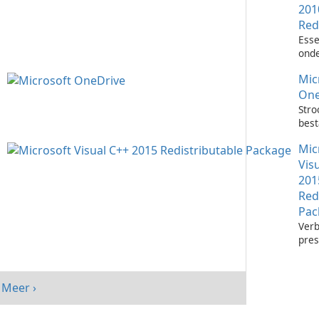
201
Red
Esse
onde
het 
Mic
Visu
toep
One
Stro
bes
met 
Mic
One
Vis
201
Red
Pac
Verb
pres
sys
Micr
C++
Meer ›
Redi
Pack