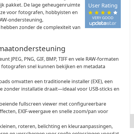
ijk pakket. De lage geheugenruimte
User Rating
ze voor fotografen, hobbyisten en
VERY GOOD
RAW-ondersteuning,
 hebben zonder de complexiteit van
rmaatondersteuning
unt JPEG, PNG, GIF, BMP, TIFF en vele RAW-formaten
 fotografen snel kunnen bekijken en metadata
oads omvatten een traditionele installer (EXE), een
ie zonder installatie draait—ideaal voor USB-sticks en
oeiende fullscreen viewer met configureerbare
effecten, EXIF-weergave en snelle zoom/pan voor
rkleinen, roteren, belichting en kleuraanpassingen,
ren en verscherpen voor snelle oplossingen voordat