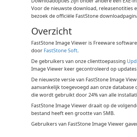
Downloadopties zijn onder andere een EXE-inst
Voor de nieuwste download, releasenotities 
bezoek de officiële FastStone downloadpagin
Overzicht
FastStone Image Viewer is Freeware software
door
FastStone Soft
.
De gebruikers van onze clienttoepassing
Upd
Image Viewer keer gecontroleerd op updates 
De nieuwste versie van FastStone Image Viewe
aanvankelijk toegevoegd aan onze database o
die wordt gebruikt door 24% van alle installati
FastStone Image Viewer draait op de volgen
bestand heeft een grootte van 5MB.
Gebruikers van FastStone Image Viewer gaven