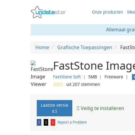
Onze producten
Mee
Allemaal gra
Home
Grafische Toepassingen
FastS
FastStone Image
FastStone Soft
❘
5MB
❘
Freeware
❘
uit
207
stemmen
Laatste versie
Veilig te installeren
8.5
Report a Problem