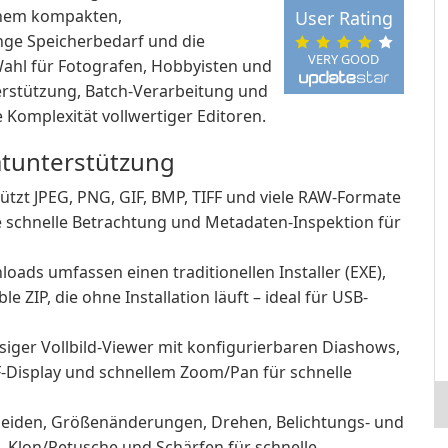
inem kompakten,
User Rating
inge Speicherbedarf und die
VERY GOOD
ahl für Fotografen, Hobbyisten und
terstützung, Batch-Verarbeitung und
 Komplexität vollwertiger Editoren.
tunterstützung
ützt JPEG, PNG, GIF, BMP, TIFF und viele RAW-Formate
 schnelle Betrachtung und Metadaten-Inspektion für
loads umfassen einen traditionellen Installer (EXE),
e ZIP, die ohne Installation läuft – ideal für USB-
siger Vollbild-Viewer mit konfigurierbaren Diashows,
-Display und schnellem Zoom/Pan für schnelle
eiden, Größenänderungen, Drehen, Belichtungs- und
Klon/Retusche und Schärfen für schnelle