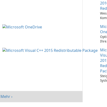
201
Red
Wes
Kom
Ausf
Mic
Visu
Anw
One
Opti
Ihre
Date
Mic
mit 
One
Vis
201
Red
Pac
Stei
Syst
mit 
Visu
Redi
Mehr ›
Pack