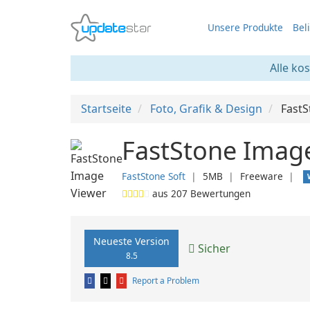
Unsere Produkte
Bel
Alle ko
Startseite
Foto, Grafik & Design
FastS
FastStone Image
FastStone Soft
❘
5MB
❘
Freeware
❘
aus
207
Bewertungen
Neueste Version
Sicher
8.5
Report a Problem