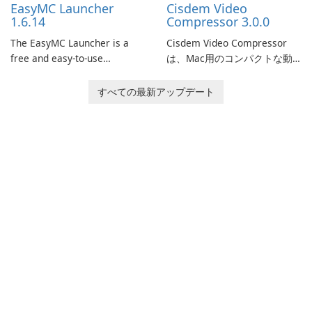
EasyMC Launcher
Cisdem Video
captivating animated scenes.
1.6.14
Compressor 3.0.0
The EasyMC Launcher is a
Cisdem Video Compressor
free and easy-to-use
は、Mac用のコンパクトな動
Minecraft launcher
画圧縮ソフトです。パーセン
developed by EasyMC. It
テージ、ターゲットファイル
すべての最新アップデート
allows Minecraft players to
のサイズ、ファイルのパラメ
quickly and easily access
ータを設定することで、メデ
their favorite servers and
ィアファイルを圧縮し、満足
mods with just a few clicks.
のいく結果を得ることができ
ます。この圧縮ソフトを使用
すると、エンコードモードと
品質を選択し、圧縮結果をプ
レビューできます。また、一
般的な動画とオーディオ形式
に出力したり、制限なしで超
高速で一括して圧縮したりで
きます。高度なエンコードス
キーム及び最高品質の圧縮エ
ンジンにより、こ…