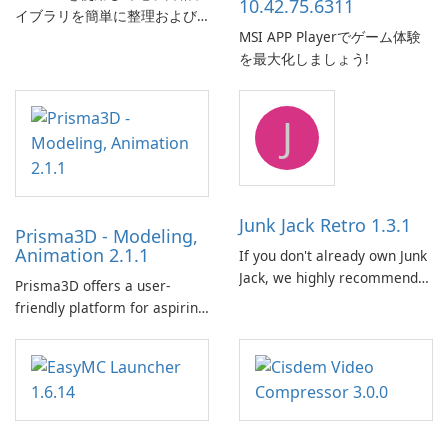
10.42.75.6311
イブラリを簡単に整理および
MSI APP Playerでゲーム体験
管理します。
を最大化しましょう!
J
Junk Jack Retro 1.3.1
Prisma3D - Modeling,
Animation 2.1.1
If you don't already own Junk
Jack, we highly recommend
Prisma3D offers a user-
purchasing it before
friendly platform for aspiring
considering Junk Jack Retro.
3D creators to bring their
This game is where it all
imagination to life. With a
began! Junk Jack Retro,
wide range of tools and
formerly known as Junk Jack,
features, this app allows
now offers widescreen
users to easily design 3D
support.
models and generate